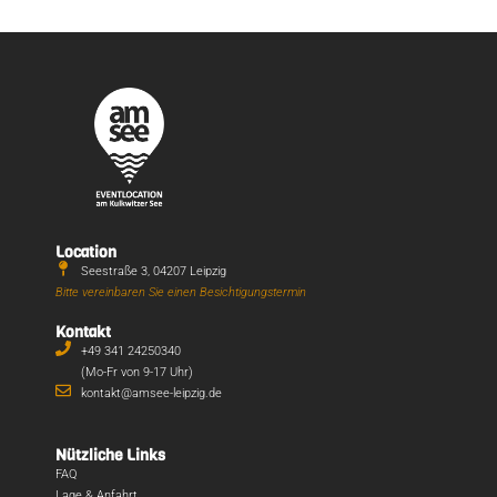
Location
Seestraße 3, 04207 Leipzig
Bitte vereinbaren Sie einen Besichtigungstermin
Kontakt
+49 341 24250340
(Mo-Fr von 9-17 Uhr)
kontakt@amsee-leipzig.de
Nützliche Links
FAQ
Lage & Anfahrt