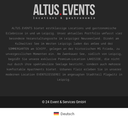
ALTUS.EVENTS bietet erstklassige Locations und gastronomische
Erlebnisse in und um Leipzig. Unser aktuelles Portfolio umfasst vier
besondere Veranstaltungsorte im Leipziger Neuseenland. Direkt am
Kulkwitzer See im Westen Leipzigs laden das amSee und der
SOMMERGARTEN am SCHIFF, gelegen an der historischen MS Frieda, zu
unvergesslichen Momenten ein. Am Zwenkauer See, südlich von Leipzig,
begrüßt Sie unsere exklusive Premium-Location LAKESIDE, die nicht
nur durch ihre spektakuläre Seelage besticht, sondern auch mehrere
komfortable Apartments bietet. Urbanes Flair erleben Sie in unserer
modernen Location EVENTGIESSEREI im angesagten Stadtteil Plagwitz in
Leipzig.
© 24 Event & Services GmbH
Deutsch